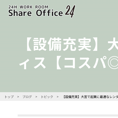
【設備充実】
ィス【コスパ
トップ
>
ブログ
>
トピック
>
【設備充実】大宮で起業に最適なレン