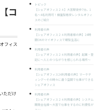
トピック
【コ
【シェアオフィス２４】大宮駅徒歩7分。1
名～4名利用可！個室型格安レンタルオフィ
スのご紹介
利用者の声
【シェアオフィス２４利用者様の声】24時
間OKのマイオフィスで朝型生活に
アオフィス
利用者の声
【シェアオフィス２４利用者の声】起業・登
記に～人とのつながりを感じられる場所～
利用者の声
【シェアオフィス24利用者の声】マーケテ
ィング～その時々に違う空間で仕事ができる
シェアオフィス
いただけ
利用者の声
【シェアオフィス２４利用者の声】システム
開発会社様～大宮で仕事をするのに利便性が
よい